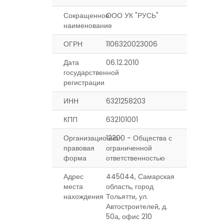
Сокращенное
ООО УК "РУСЬ"
наименование
ОГРН
1106320023006
Дата
06.12.2010
государственной
регистрации
ИНН
6321258203
КПП
632101001
Организационно-
12300 - Общества с
правовая
ограниченной
форма
ответственностью
Адрес
445044, Самарская
места
область, город
нахождения
Тольятти, ул.
Автостроителей, д.
50а, офис 210